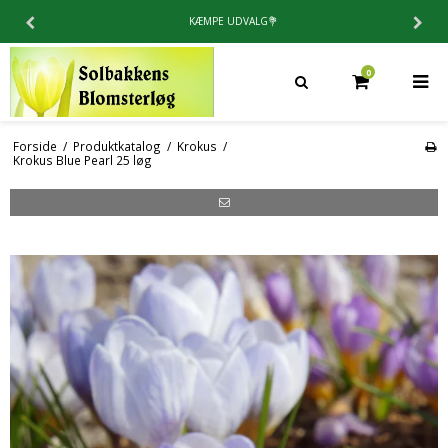
KÆMPE UDVALG💐
0
Forside
/
Produktkatalog
/
Krokus
/
Krokus Blue Pearl 25 løg