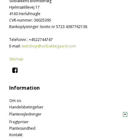
Solbakkens Blomsterløg
Hjelmsølillevej 17
4160 Herlufmagle
CVR-nummer
:
36025395
Bankoplysninger
:
konto nr 5723 4387762138
Telefonnr.
:
+4522744747
E-mail
:
webshop@solbakkegaard.com
Sitemap
Information
Om os
Handelsbetingelser
Plantevejledninger
Fragtpriser
Plantesundhed
Kontakt