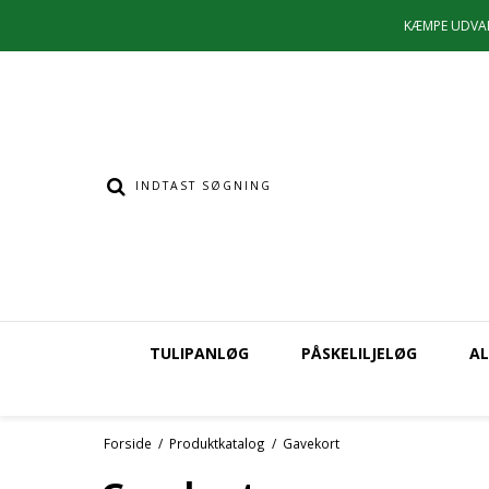
KÆMPE UDVA
TULIPANLØG
PÅSKELILJELØG
AL
Forside
/
Produktkatalog
/
Gavekort