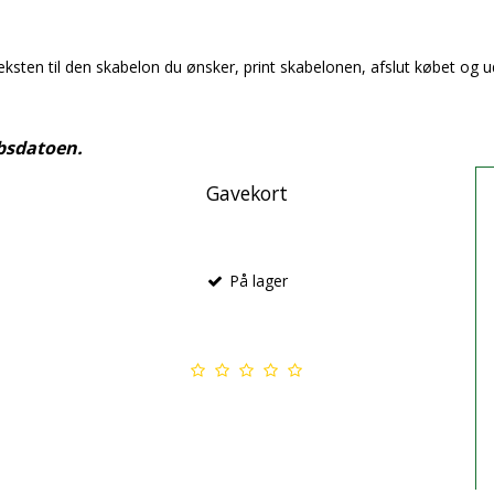
teksten til den skabelon du ønsker, print skabelonen, afslut købet og 
øbsdatoen.
Gavekort
På lager