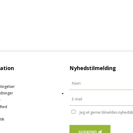
ation
Nyhedstilmelding
tingelser
edninger
r
dhed
Jeg vil gerne tilmeldes nyheds
tik
GODKEND