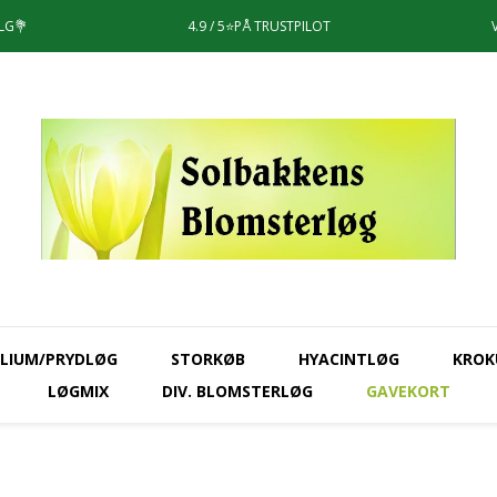
LG💐
4.9 / 5⭐️PÅ TRUSTPILOT
LIUM/PRYDLØG
STORKØB
HYACINTLØG
KROK
LØGMIX
DIV. BLOMSTERLØG
GAVEKORT