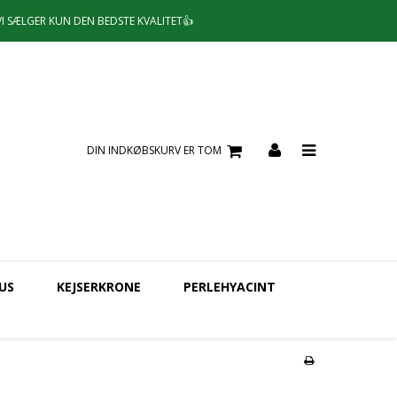
VI SÆLGER KUN DEN BEDSTE KVALITET👍
DIN INDKØBSKURV ER TOM
US
KEJSERKRONE
PERLEHYACINT