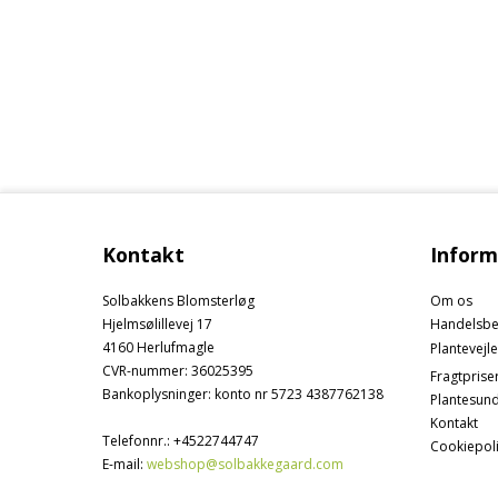
Kontakt
Inform
Solbakkens Blomsterløg
Om os
Hjelmsølillevej 17
Handelsbe
4160 Herlufmagle
Plantevejl
CVR-nummer
:
36025395
Fragtprise
Bankoplysninger
:
konto nr 5723 4387762138
Plantesun
Kontakt
Telefonnr.
:
+4522744747
Cookiepoli
E-mail
:
webshop@solbakkegaard.com