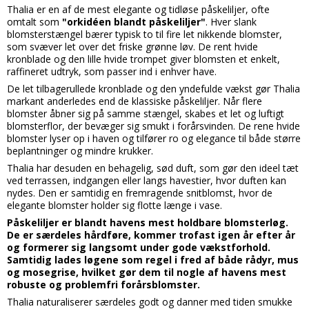
Thalia er en af de mest elegante og tidløse påskeliljer, ofte
omtalt som
"orkidéen blandt påskeliljer"
. Hver slank
blomsterstængel bærer typisk to til fire let nikkende blomster,
som svæver let over det friske grønne løv. De rent hvide
kronblade og den lille hvide trompet giver blomsten et enkelt,
raffineret udtryk, som passer ind i enhver have.
De let tilbagerullede kronblade og den yndefulde vækst gør Thalia
markant anderledes end de klassiske påskeliljer. Når flere
blomster åbner sig på samme stængel, skabes et let og luftigt
blomsterflor, der bevæger sig smukt i forårsvinden. De rene hvide
blomster lyser op i haven og tilfører ro og elegance til både større
beplantninger og mindre krukker.
Thalia har desuden en behagelig, sød duft, som gør den ideel tæt
ved terrassen, indgangen eller langs havestier, hvor duften kan
nydes. Den er samtidig en fremragende snitblomst, hvor de
elegante blomster holder sig flotte længe i vase.
Påskeliljer er blandt havens mest holdbare blomsterløg.
De er særdeles hårdføre, kommer trofast igen år efter år
og formerer sig langsomt under gode vækstforhold.
Samtidig lades løgene som regel i fred af både rådyr, mus
og mosegrise, hvilket gør dem til nogle af havens mest
robuste og problemfri forårsblomster.
Thalia naturaliserer særdeles godt og danner med tiden smukke