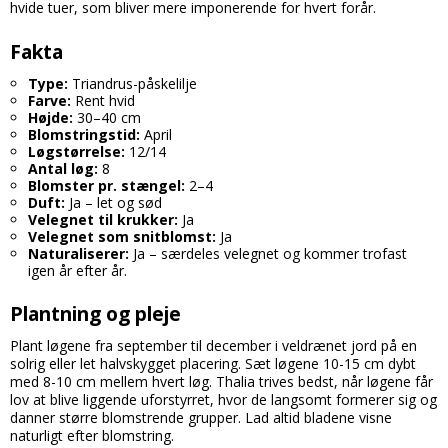
hvide tuer, som bliver mere imponerende for hvert forår.
Fakta
Type:
Triandrus-påskelilje
Farve:
Rent hvid
Højde:
30–40 cm
Blomstringstid:
April
Løgstørrelse:
12/14
Antal løg:
8
Blomster pr. stængel:
2–4
Duft:
Ja – let og sød
Velegnet til krukker:
Ja
Velegnet som snitblomst:
Ja
Naturaliserer:
Ja – særdeles velegnet og kommer trofast
igen år efter år.
Plantning og pleje
Plant løgene fra september til december i veldrænet jord på en
solrig eller let halvskygget placering. Sæt løgene 10-15 cm dybt
med 8-10 cm mellem hvert løg. Thalia trives bedst, når løgene får
lov at blive liggende uforstyrret, hvor de langsomt formerer sig og
danner større blomstrende grupper. Lad altid bladene visne
naturligt efter blomstring.