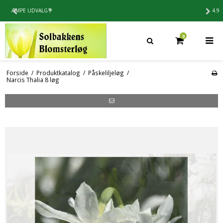
4.9 / 5⭐️PÅ TRUSTPILOT
0
Forside
/
Produktkatalog
/
Påskeliljeløg
/
Narcis Thalia 8 løg