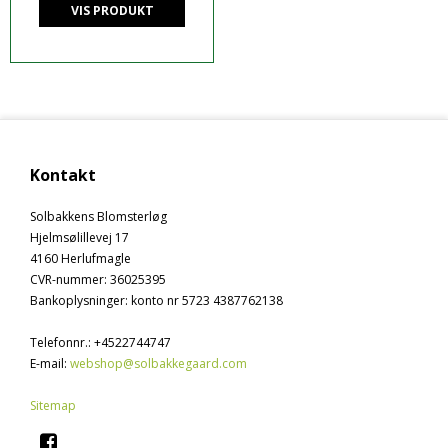
VIS PRODUKT
Kontakt
Solbakkens Blomsterløg
Hjelmsølillevej 17
4160 Herlufmagle
CVR-nummer
:
36025395
Bankoplysninger
:
konto nr 5723 4387762138
Telefonnr.
:
+4522744747
E-mail
:
webshop@solbakkegaard.com
Sitemap