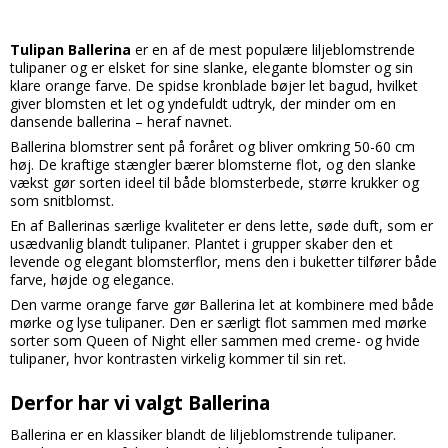
Tulipan Ballerina
er en af de mest populære liljeblomstrende
tulipaner og er elsket for sine slanke, elegante blomster og sin
klare orange farve. De spidse kronblade bøjer let bagud, hvilket
giver blomsten et let og yndefuldt udtryk, der minder om en
dansende ballerina – heraf navnet.
Ballerina blomstrer sent på foråret og bliver omkring 50-60 cm
høj. De kraftige stængler bærer blomsterne flot, og den slanke
vækst gør sorten ideel til både blomsterbede, større krukker og
som snitblomst.
En af Ballerinas særlige kvaliteter er dens lette, søde duft, som er
usædvanlig blandt tulipaner. Plantet i grupper skaber den et
levende og elegant blomsterflor, mens den i buketter tilfører både
farve, højde og elegance.
Den varme orange farve gør Ballerina let at kombinere med både
mørke og lyse tulipaner. Den er særligt flot sammen med mørke
sorter som Queen of Night eller sammen med creme- og hvide
tulipaner, hvor kontrasten virkelig kommer til sin ret.
Derfor har vi valgt Ballerina
Ballerina er en klassiker blandt de liljeblomstrende tulipaner.