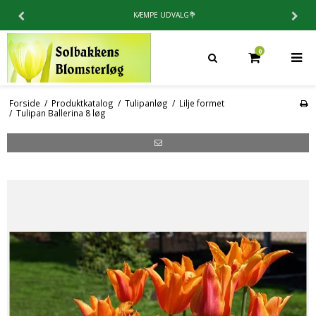
KÆMPE UDVALG💐
0
Forside
/
Produktkatalog
/
Tulipanløg
/
Lilje formet
/
Tulipan Ballerina 8 løg