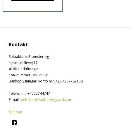
Kontakt
Solbakkens Blomsterløg
Hjelmsølillevej 17
4160 Herlufmagle
CVR-nummer
:
36025395
Bankoplysninger
:
konto nr 5723 4387762138
Telefonnr.
:
+4522744747
E-mail
:
webshop@solbakkegaard.com
Sitemap