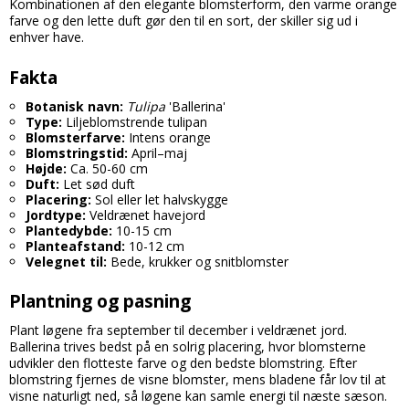
Kombinationen af den elegante blomsterform, den varme orange
farve og den lette duft gør den til en sort, der skiller sig ud i
enhver have.
Fakta
Botanisk navn:
Tulipa
'Ballerina'
Type:
Liljeblomstrende tulipan
Blomsterfarve:
Intens orange
Blomstringstid:
April–maj
Højde:
Ca. 50-60 cm
Duft:
Let sød duft
Placering:
Sol eller let halvskygge
Jordtype:
Veldrænet havejord
Plantedybde:
10-15 cm
Planteafstand:
10-12 cm
Velegnet til:
Bede, krukker og snitblomster
Plantning og pasning
Plant løgene fra september til december i veldrænet jord.
Ballerina trives bedst på en solrig placering, hvor blomsterne
udvikler den flotteste farve og den bedste blomstring. Efter
blomstring fjernes de visne blomster, mens bladene får lov til at
visne naturligt ned, så løgene kan samle energi til næste sæson.