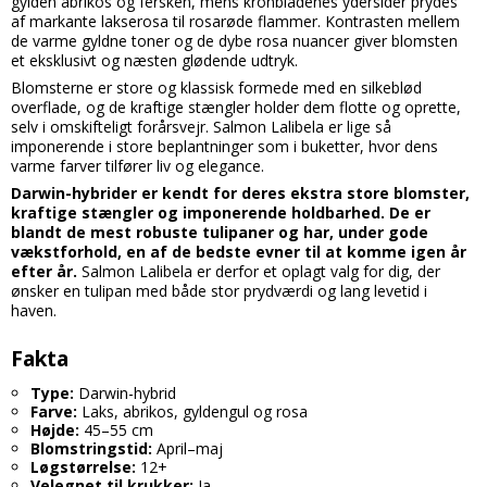
gylden abrikos og fersken, mens kronbladenes ydersider prydes
af markante lakserosa til rosarøde flammer. Kontrasten mellem
de varme gyldne toner og de dybe rosa nuancer giver blomsten
et eksklusivt og næsten glødende udtryk.
Blomsterne er store og klassisk formede med en silkeblød
overflade, og de kraftige stængler holder dem flotte og oprette,
selv i omskifteligt forårsvejr. Salmon Lalibela er lige så
imponerende i store beplantninger som i buketter, hvor dens
varme farver tilfører liv og elegance.
Darwin-hybrider er kendt for deres ekstra store blomster,
kraftige stængler og imponerende holdbarhed. De er
blandt de mest robuste tulipaner og har, under gode
vækstforhold, en af de bedste evner til at komme igen år
efter år.
Salmon Lalibela er derfor et oplagt valg for dig, der
ønsker en tulipan med både stor prydværdi og lang levetid i
haven.
Fakta
Type:
Darwin-hybrid
Farve:
Laks, abrikos, gyldengul og rosa
Højde:
45–55 cm
Blomstringstid:
April–maj
Løgstørrelse:
12+
Velegnet til krukker:
Ja