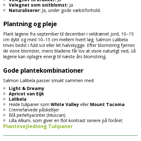
Velegnet som snitblomst:
Ja
Naturaliserer:
Ja, under gode vækstforhold.
Plantning og pleje
Plant løgene fra september til december i veldrænet jord, 10–15
cm dybt og med 10–15 cm mellem hvert løg. Salmon Lalibela
trives bedst i fuld sol eller let halvskygge. Efter blomstring fjernes
de visne blomster, mens bladene får lov at visne naturligt ned, så
løgene kan oplagre energi til næste års blomstring.
Gode plantekombinationer
Salmon Lalibela passer smukt sammen med:
Light & Dreamy
Apricot van Eijk
Lalibela
Hvide tulipaner som
White Valley
eller
Mount Tacoma
Cremefarvede påskeliljer
Blå perlehyacinter (Muscari)
Lilla Allium, som giver en flot kontrast senere på foråret.
Plantevejledning Tulipaner