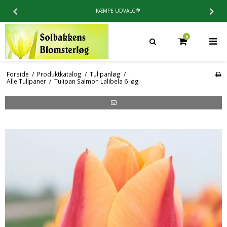
4.9 / 5⭐️PÅ TRUSTPILOT
0
Forside
/
Produktkatalog
/
Tulipanløg
/
Alle Tulipaner
/
Tulipan Salmon Lalibela 6 løg