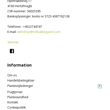
Hjelmsølillevej 17
4160 Herlufmagle
CVR-nummer
:
36025395
Bankoplysninger
:
konto nr 5723 4387762138
Telefonnr.
:
+4522744747
E-mail
:
webshop@solbakkegaard.com
Sitemap
Information
Om os
Handelsbetingelser
Plantevejledninger
Fragtpriser
Plantesundhed
Kontakt
Cookiepolitik