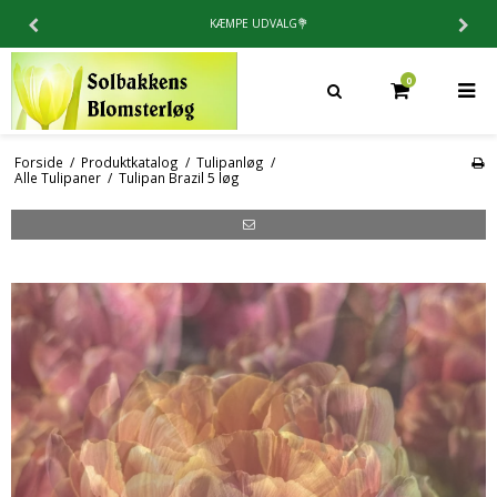
4.9 / 5⭐️PÅ TRUSTPILOT
0
Forside
/
Produktkatalog
/
Tulipanløg
/
Alle Tulipaner
/
Tulipan Brazil 5 løg