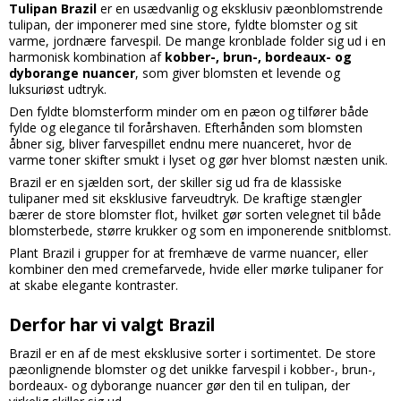
Tulipan Brazil
er en usædvanlig og eksklusiv pæonblomstrende
tulipan, der imponerer med sine store, fyldte blomster og sit
varme, jordnære farvespil. De mange kronblade folder sig ud i en
harmonisk kombination af
kobber-, brun-, bordeaux- og
dyborange nuancer
, som giver blomsten et levende og
luksuriøst udtryk.
Den fyldte blomsterform minder om en pæon og tilfører både
fylde og elegance til forårshaven. Efterhånden som blomsten
åbner sig, bliver farvespillet endnu mere nuanceret, hvor de
varme toner skifter smukt i lyset og gør hver blomst næsten unik.
Brazil er en sjælden sort, der skiller sig ud fra de klassiske
tulipaner med sit eksklusive farveudtryk. De kraftige stængler
bærer de store blomster flot, hvilket gør sorten velegnet til både
blomsterbede, større krukker og som en imponerende snitblomst.
Plant Brazil i grupper for at fremhæve de varme nuancer, eller
kombiner den med cremefarvede, hvide eller mørke tulipaner for
at skabe elegante kontraster.
Derfor har vi valgt Brazil
Brazil er en af de mest eksklusive sorter i sortimentet. De store
pæonlignende blomster og det unikke farvespil i kobber-, brun-,
bordeaux- og dyborange nuancer gør den til en tulipan, der