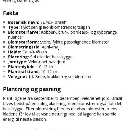
virkelig skiller sig ud.
Fakta
Botanisk navn:
Tulipa
'Brazil'
Type:
Fyldt sen (pæonblomstrende) tulipan
Blomsterfarve:
Kobber-, brun-, bordeaux- og dyborange
nuancer
Blomsterform:
Store, fyldte pæonlignende blomster
Blomstringstid:
April–maj
Højde:
Ca. 40-45 cm
Placering:
Sol eller let halvskygge
Jordtype:
Veldrænet havejord
Plantedybde:
10-15 cm
Planteafstand:
10-12 cm
Velegnet til:
Bede, krukker og snitblomster
Plantning og pasning
Plant løgene fra september til december i veldrænet jord. Brazil
trives bedst på en solrig placering, men blomstrer også flot i let
halvskygge. Efter blomstring fjernes de visne blomster, mens
bladene får lov til at visne naturligt ned, så løgene kan samle
energi til næste sæson.