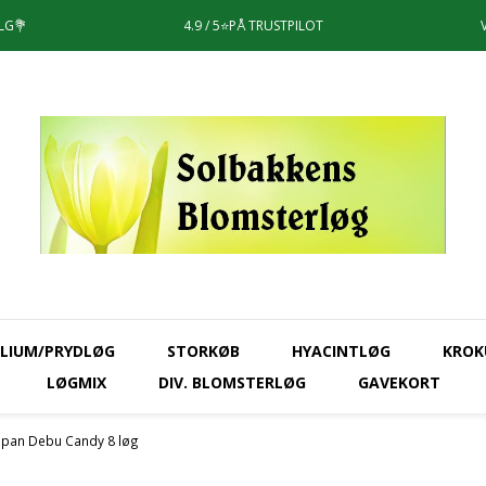
LG💐
4.9 / 5⭐️PÅ TRUSTPILOT
LIUM/PRYDLØG
STORKØB
HYACINTLØG
KROK
LØGMIX
DIV. BLOMSTERLØG
GAVEKORT
ipan Debu Candy 8 løg