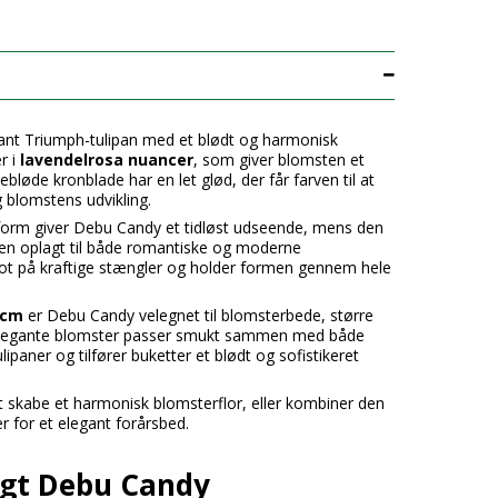
ant Triumph-tulipan med et blødt og harmonisk
r i
lavendelrosa nuancer
, som giver blomsten et
kebløde kronblade har en let glød, der får farven til at
g blomstens udvikling.
orm giver Debu Candy et tidløst udseende, mens den
ten oplagt til både romantiske og moderne
lot på kraftige stængler og holder formen gennem hele
 cm
er Debu Candy velegnet til blomsterbede, større
elegante blomster passer smukt sammen med både
ipaner og tilfører buketter et blødt og sofistikeret
t skabe et harmonisk blomsterflor, eller kombiner den
r for et elegant forårsbed.
algt Debu Candy