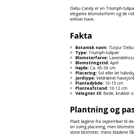
Debu Candy er en Triumph-tulip
elegante blomsterform og de roli
enhver have.
Fakta
Botanisk navn:
Tulipa
'Debu
Type:
Triumph-tulipan
Blomsterfarve:
Lavendelros
Blomstringstid:
April
Højde:
Ca. 45-50 cm
Placering:
Sol eller let halvs
Jordtype:
Veldrænet havejor
Plantedybde:
10-15 cm
Planteafstand:
10-12 cm
Velegnet til:
Bede, krukker o
Plantning og pa
Plant løgene fra september til d
en solrig placering, men blomstrer
visne blomster, mens bladene får 