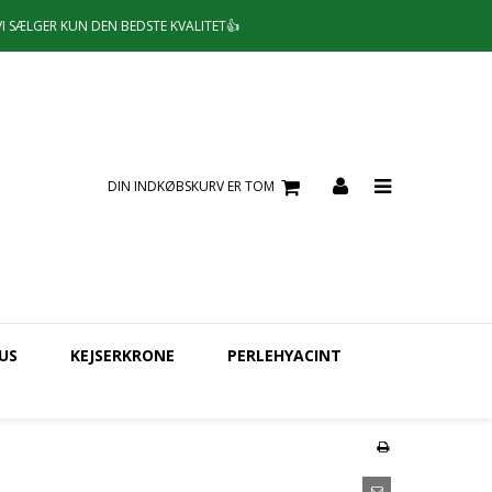
VI SÆLGER KUN DEN BEDSTE KVALITET👍
DIN INDKØBSKURV ER TOM
US
KEJSERKRONE
PERLEHYACINT