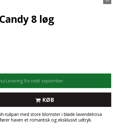
Candy 8 løg
 nu/Levering fra midt september
KØB
h-tulipan med store blomster i bløde lavendelrosa
ilfører haven et romantisk og eksklusivt udtryk.