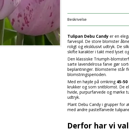
Beskrivelse
Tulipan Debu Candy
er en eleg
farvespil. De store blomster åbne
roligt og eksklusivt udtryk. De sil
skifte karakter i takt med lyset o
Den klassiske Triumph-blomsterf
sarte lavendelrosa farve gør sor
beplantninger. Blomsterne står f
blomstringsperioden.
Med en højde på omkring
45-50
krukker og som snitblomst. De 
hvide, purpurfarvede og mørke tul
udtryk.
Plant Debu Candy i grupper for a
med andre pastelfarvede tulipane
Derfor har vi v