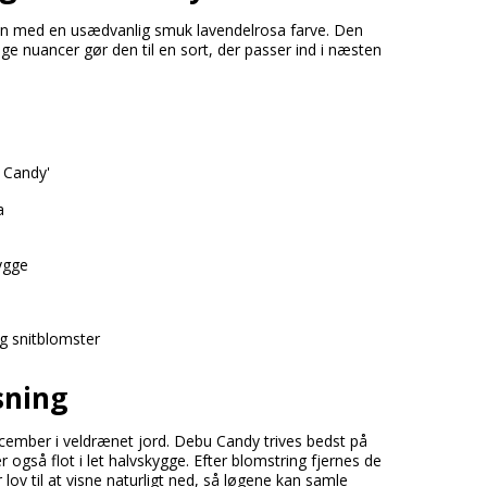
an med en usædvanlig smuk lavendelrosa farve. Den
ge nuancer gør den til en sort, der passer ind i næsten
 Candy'
a
kygge
d
g snitblomster
sning
ecember i veldrænet jord. Debu Candy trives bedst på
 også flot i let halvskygge. Efter blomstring fjernes de
lov til at visne naturligt ned, så løgene kan samle