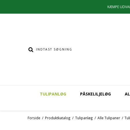
KÆMPE UDVA
TULIPANLØG
PÅSKELILJELØG
AL
Forside
/
Produktkatalog
/
Tulipanløg
/
Alle Tulipaner
/
Tul