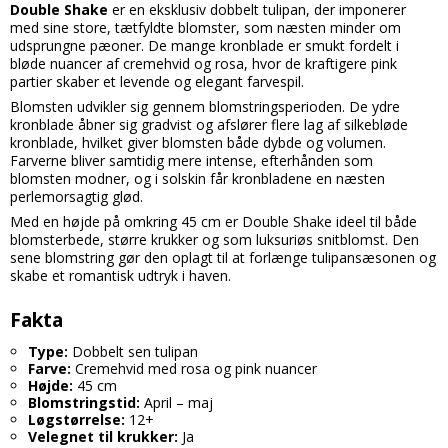
Double Shake
er en eksklusiv dobbelt tulipan, der imponerer
med sine store, tætfyldte blomster, som næsten minder om
udsprungne pæoner. De mange kronblade er smukt fordelt i
bløde nuancer af cremehvid og rosa, hvor de kraftigere pink
partier skaber et levende og elegant farvespil.
Blomsten udvikler sig gennem blomstringsperioden. De ydre
kronblade åbner sig gradvist og afslører flere lag af silkebløde
kronblade, hvilket giver blomsten både dybde og volumen.
Farverne bliver samtidig mere intense, efterhånden som
blomsten modner, og i solskin får kronbladene en næsten
perlemorsagtig glød.
Med en højde på omkring 45 cm er Double Shake ideel til både
blomsterbede, større krukker og som luksuriøs snitblomst. Den
sene blomstring gør den oplagt til at forlænge tulipansæsonen og
skabe et romantisk udtryk i haven.
Fakta
Type:
Dobbelt sen tulipan
Farve:
Cremehvid med rosa og pink nuancer
Højde:
45 cm
Blomstringstid:
April – maj
Løgstørrelse:
12+
Velegnet til krukker:
Ja