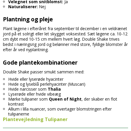
Velegnet som snitblomst:
Ja
Naturaliserer:
Nej
Plantning og pleje
Plant løgene i efteråret fra september til december i en veldrænet
jord på et solrigt eller let skygget voksested. Sæt løgene ca. 10-12
cm dybt med 10-15 cm mellem hvert løg. Double Shake trives
bedst i næringsrig jord og belønner med store, fyldige blomster år
efter år ved nyplantning.
Gode plantekombinationer
Double Shake passer smukt sammen med:
Hvide eller lyserøde hyacinter
Hvide og lyseblå perlehyacinter (Muscari)
Hvide narcisser som
Thalia
Lyserøde eller hvide vibeæg
Mørke tulipaner som
Queen of Night
, der skaber en flot
kontrast
Allium i lilla nuancer, som overtager blomstringen efter
tulipanerne
Plantevejledning Tulipaner