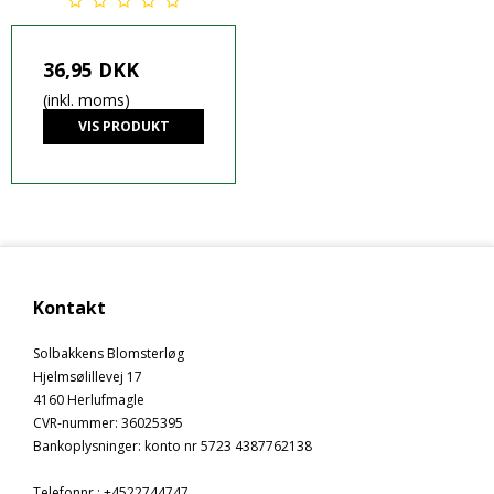
36,95 DKK
(inkl. moms)
VIS PRODUKT
Kontakt
Solbakkens Blomsterløg
Hjelmsølillevej 17
4160 Herlufmagle
CVR-nummer
:
36025395
Bankoplysninger
:
konto nr 5723 4387762138
Telefonnr.
:
+4522744747