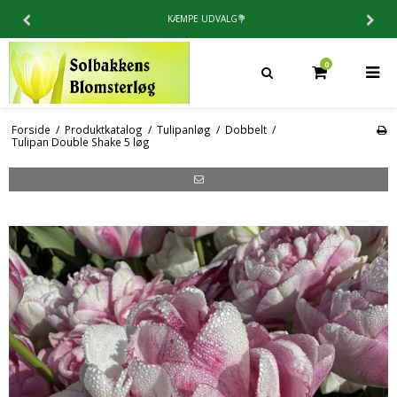
4.9 / 5⭐️PÅ TRUSTPILOT
0
Forside
/
Produktkatalog
/
Tulipanløg
/
Dobbelt
/
Tulipan Double Shake 5 løg