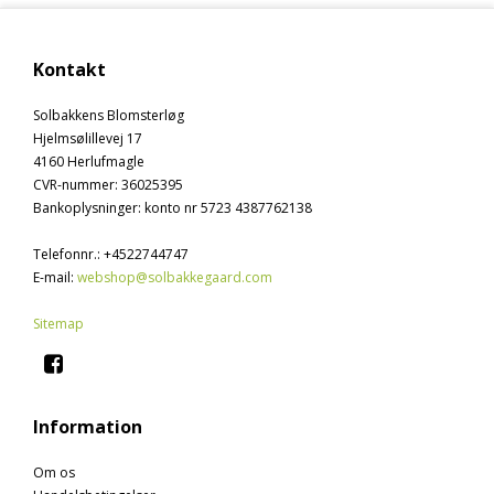
Kontakt
Solbakkens Blomsterløg
Hjelmsølillevej 17
4160 Herlufmagle
CVR-nummer
:
36025395
Bankoplysninger
:
konto nr 5723 4387762138
Telefonnr.
:
+4522744747
E-mail
:
webshop@solbakkegaard.com
Sitemap
Information
Om os