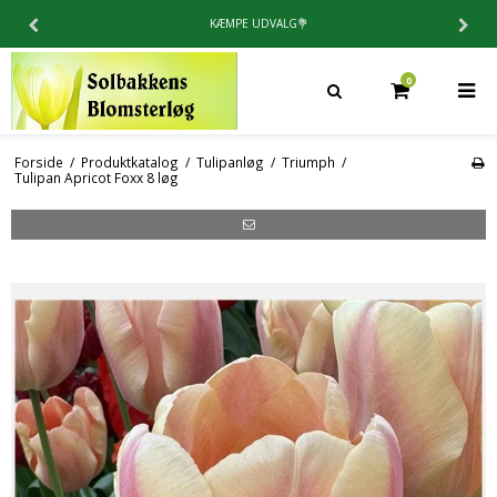

4.9 / 5⭐️PÅ TRUSTPILOT
0
Forside
/
Produktkatalog
/
Tulipanløg
/
Triumph
/
Tulipan Apricot Foxx 8 løg