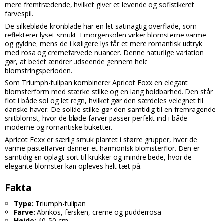
mere fremtrædende, hvilket giver et levende og sofistikeret
farvespil.
De silkebløde kronblade har en let satinagtig overflade, som
reflekterer lyset smukt. I morgensolen virker blomsterne varme
og gyldne, mens de i køligere lys får et mere romantisk udtryk
med rosa og cremefarvede nuancer. Denne naturlige variation
gør, at bedet ændrer udseende gennem hele
blomstringsperioden.
Som Triumph-tulipan kombinerer Apricot Foxx en elegant
blomsterform med stærke stilke og en lang holdbarhed. Den står
flot i både sol og let regn, hvilket gør den særdeles velegnet til
danske haver. De solide stilke gør den samtidig til en fremragende
snitblomst, hvor de bløde farver passer perfekt ind i både
moderne og romantiske buketter.
Apricot Foxx er særlig smuk plantet i større grupper, hvor de
varme pastelfarver danner et harmonisk blomsterflor. Den er
samtidig en oplagt sort til krukker og mindre bede, hvor de
elegante blomster kan opleves helt tæt på.
Fakta
Type:
Triumph-tulipan
Farve:
Abrikos, fersken, creme og pudderrosa
Højde:
40-50 cm