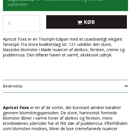
september
KØB
Apricot Foxx er en Triumph-tulipan med et usædvanligt elegant
farvespil. Fra store kvalitetsløg str. 12+ udvikler den store,
klassiske blomster i bløde nuancer af abrikos, fersken, creme og
pudderrosa. Den tilfører haven et varmt, eksklusivt udtryk.
Beskrivelse
Apricot Foxx
er en af de sorter, der konstant ændrer karakter
gennem blomstringsperioden. De store, harmonisk formede
blomster åbner i varme toner af abrikos og fersken, mens
kronbladenes ydersider har et fint slør af pudderrosa. Efterhånden
som blomsten modnes, bliver de lyse cremefarvede nuancer