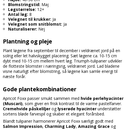
Blomstringstid:
Maj
Løgstørrelse:
12+
Antal løg:
8
Velegnet til krukker:
Ja
Velegnet som snitblomst:
Ja
Naturaliserer:
Nej
Plantning og pleje
Plant løgene fra september til december i veldrænet jord på en
solrig eller let halvskygget placering. Sæt løgene ca. 10-15 cm
dybt med 10-15 cm mellem hvert løg. Triumph-tulipaner udvikler
de flotteste blomster i næringsrig, veldrænet jord. Lad bladene
visne naturligt efter blomstring, så løgene kan samle energi til
næste forår.
Gode plantekombinationer
Apricot Foxx passer smukt sammen med
hvide perlehyacinter
(Muscari)
, som giver en frisk kontrast til de varme pastelfarver.
Cremehvide påskeliljer
og
lyserøde hyacinter
understøtter
sortens bløde farvespil og skaber et elegant forårsbed.
Blandt tulipaner harmonerer Apricot Foxx særligt godt med
Salmon Impression
,
Charming Lady
,
Amazing Grace
og