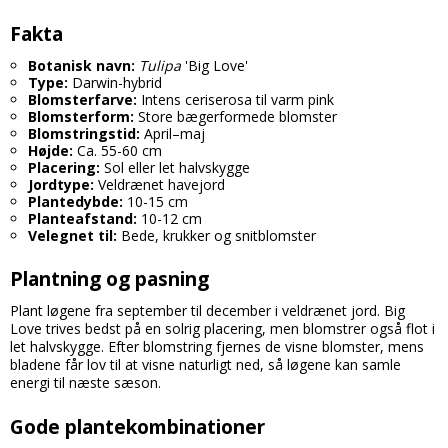
Fakta
Botanisk navn:
Tulipa
'Big Love'
Type:
Darwin-hybrid
Blomsterfarve:
Intens ceriserosa til varm pink
Blomsterform:
Store bægerformede blomster
Blomstringstid:
April–maj
Højde:
Ca. 55-60 cm
Placering:
Sol eller let halvskygge
Jordtype:
Veldrænet havejord
Plantedybde:
10-15 cm
Planteafstand:
10-12 cm
Velegnet til:
Bede, krukker og snitblomster
Plantning og pasning
Plant løgene fra september til december i veldrænet jord. Big
Love trives bedst på en solrig placering, men blomstrer også flot i
let halvskygge. Efter blomstring fjernes de visne blomster, mens
bladene får lov til at visne naturligt ned, så løgene kan samle
energi til næste sæson.
Gode plantekombinationer