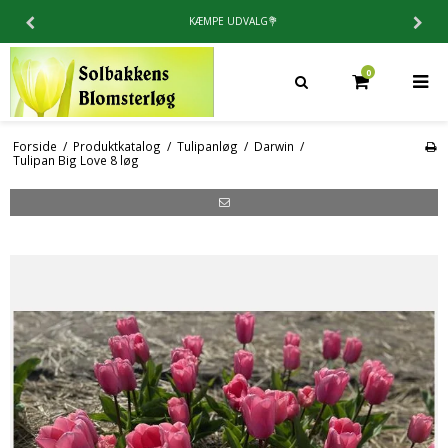
KÆMPE UDVALG💐
0
Forside
/
Produktkatalog
/
Tulipanløg
/
Darwin
/
Tulipan Big Love 8 løg