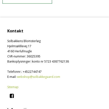
Kontakt
Solbakkens Blomsterløg
Hjelmsølillevej 17
4160 Herlufmagle
CVR-nummer
:
36025395
Bankoplysninger
:
konto nr 5723 4387762138
Telefonnr.
:
+4522744747
E-mail
:
webshop@solbakkegaard.com
Sitemap