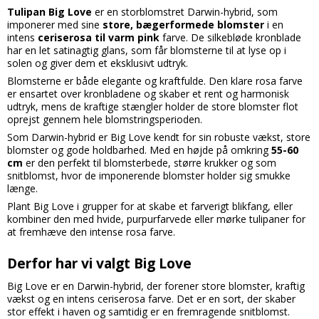
Tulipan Big Love
er en storblomstret Darwin-hybrid, som
imponerer med sine
store, bægerformede blomster
i en
intens
ceriserosa til varm pink
farve. De silkebløde kronblade
har en let satinagtig glans, som får blomsterne til at lyse op i
solen og giver dem et eksklusivt udtryk.
Blomsterne er både elegante og kraftfulde. Den klare rosa farve
er ensartet over kronbladene og skaber et rent og harmonisk
udtryk, mens de kraftige stængler holder de store blomster flot
oprejst gennem hele blomstringsperioden.
Som Darwin-hybrid er Big Love kendt for sin robuste vækst, store
blomster og gode holdbarhed. Med en højde på omkring
55-60
cm
er den perfekt til blomsterbede, større krukker og som
snitblomst, hvor de imponerende blomster holder sig smukke
længe.
Plant Big Love i grupper for at skabe et farverigt blikfang, eller
kombiner den med hvide, purpurfarvede eller mørke tulipaner for
at fremhæve den intense rosa farve.
Derfor har vi valgt Big Love
Big Love er en Darwin-hybrid, der forener store blomster, kraftig
vækst og en intens ceriserosa farve. Det er en sort, der skaber
stor effekt i haven og samtidig er en fremragende snitblomst.