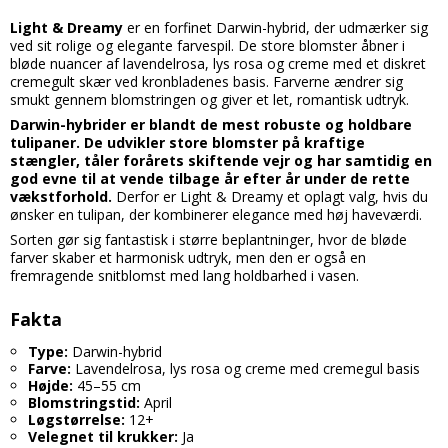
Light & Dreamy
er en forfinet Darwin-hybrid, der udmærker sig
ved sit rolige og elegante farvespil. De store blomster åbner i
bløde nuancer af lavendelrosa, lys rosa og creme med et diskret
cremegult skær ved kronbladenes basis. Farverne ændrer sig
smukt gennem blomstringen og giver et let, romantisk udtryk.
Darwin-hybrider er blandt de mest robuste og holdbare
tulipaner. De udvikler store blomster på kraftige
stængler, tåler forårets skiftende vejr og har samtidig en
god evne til at vende tilbage år efter år under de rette
vækstforhold.
Derfor er Light & Dreamy et oplagt valg, hvis du
ønsker en tulipan, der kombinerer elegance med høj haveværdi.
Sorten gør sig fantastisk i større beplantninger, hvor de bløde
farver skaber et harmonisk udtryk, men den er også en
fremragende snitblomst med lang holdbarhed i vasen.
Fakta
Type:
Darwin-hybrid
Farve:
Lavendelrosa, lys rosa og creme med cremegul basis
Højde:
45–55 cm
Blomstringstid:
April
Løgstørrelse:
12+
Velegnet til krukker:
Ja