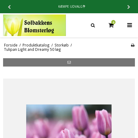
LG💐
4.9 / 5⭐️PÅ TRUSTPILO
0
Forside
/
Produktkatalog
/
Storkøb
/
Tulipan Light and Dreamy 50 løg