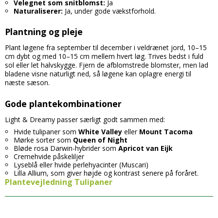
Velegnet som snitblomst:
Ja
Naturaliserer:
Ja, under gode vækstforhold.
Plantning og pleje
Plant løgene fra september til december i veldrænet jord, 10–15
cm dybt og med 10–15 cm mellem hvert løg. Trives bedst i fuld
sol eller let halvskygge. Fjern de afblomstrede blomster, men lad
bladene visne naturligt ned, så løgene kan oplagre energi til
næste sæson.
Gode plantekombinationer
Light & Dreamy passer særligt godt sammen med:
Hvide tulipaner som
White Valley
eller
Mount Tacoma
Mørke sorter som
Queen of Night
Bløde rosa Darwin-hybrider som
Apricot van Eijk
Cremehvide påskeliljer
Lyseblå eller hvide perlehyacinter (Muscari)
Lilla Allium, som giver højde og kontrast senere på foråret.
Plantevejledning Tulipaner