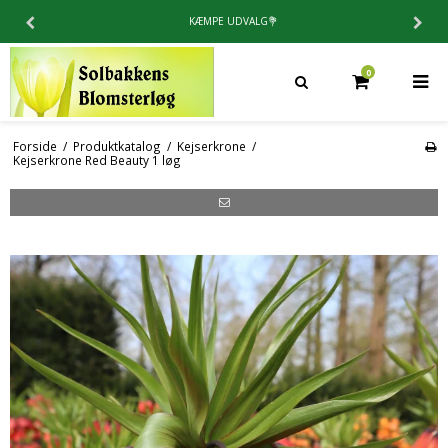
 UDVALG💐
4.9 / 5⭐️PÅ TR
0
Forside
/
Produktkatalog
/
Kejserkrone
/
Kejserkrone Red Beauty 1 løg