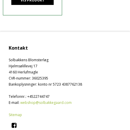
VIS PRODUKT
Kontakt
Solbakkens Blomsterløg
Hjelmsølillevej 17
4160 Herlufmagle
CVR-nummer
:
36025395
Bankoplysninger
:
konto nr 5723 4387762138
Telefonnr.
:
+4522744747
E-mail
:
webshop@solbakkegaard.com
Sitemap