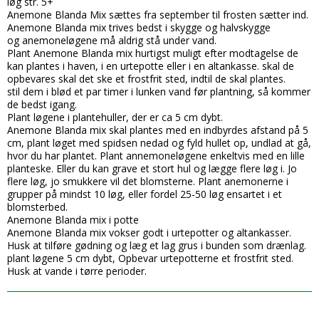
løg str. 5+
Anemone Blanda Mix sættes fra september til frosten sætter ind.
Anemone Blanda mix trives bedst i skygge og halvskygge
og anemoneløgene må aldrig stå under vand.
Plant Anemone Blanda mix hurtigst muligt efter modtagelse de
kan plantes i haven, i en urtepotte eller i en altankasse. skal de
opbevares skal det ske et frostfrit sted, indtil de skal plantes.
stil dem i blød et par timer i lunken vand før plantning, så kommer
de bedst igang.
Plant løgene i plantehuller, der er ca 5 cm dybt.
Anemone Blanda mix skal plantes med en indbyrdes afstand på 5
cm, plant løget med spidsen nedad og fyld hullet op, undlad at gå,
hvor du har plantet. Plant annemoneløgene enkeltvis med en lille
planteske. Eller du kan grave et stort hul og lægge flere løg i. Jo
flere løg, jo smukkere vil det blomsterne. Plant anemonerne i
grupper på mindst 10 løg, eller fordel 25-50 løg ensartet i et
blomsterbed.
Anemone Blanda mix i potte
Anemone Blanda mix vokser godt i urtepotter og altankasser.
Husk at tilføre gødning og læg et lag grus i bunden som drænlag.
plant løgene 5 cm dybt, Opbevar urtepotterne et frostfrit sted.
Husk at vande i tørre perioder.