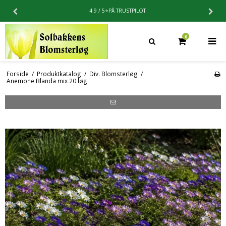
4.9 / 5⭐️PÅ TRUSTPILOT
0
Forside
/
Produktkatalog
/
Div. Blomsterløg
/
Anemone Blanda mix 20 løg