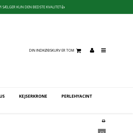
VI SÆLGER KUN DEN BEDSTE KVALITET👍
DIN INDKØBSKURV ER TOM
US
KEJSERKRONE
PERLEHYACINT