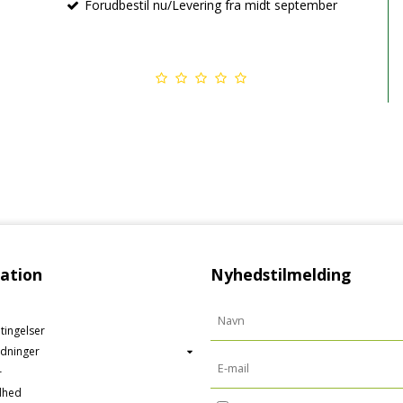
Forudbestil nu/Levering fra midt september
ation
Nyhedstilmelding
tingelser
edninger
r
dhed