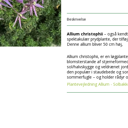
Beskrivelse
Allium christophii
– også kend
spektakulær prydplante, der tilføje
Denne allium bliver 50 cm høj,
Allium christophii, er en løgpla
blomsterstande af stjerneformede,
sol/halvskygge og veldrænet jord
den populær i staudebede og som 
sommerfugle – og holder rådyr o
Plantevejledning Allium - Solbak