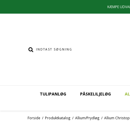
KÆMPE UDVA
TULIPANLØG
PÅSKELILJELØG
AL
Forside
/
Produktkatalog
/
Allium/Prydløg
/
Allium Christopi