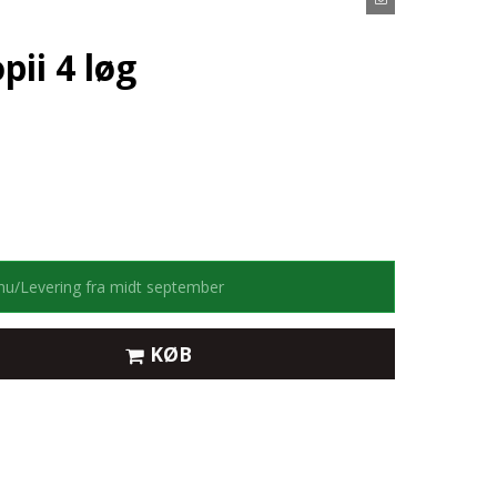
pii 4 løg
 nu/Levering fra midt september
KØB