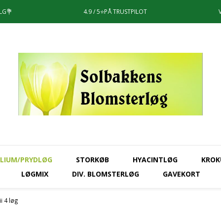
LG💐
4.9 / 5⭐️PÅ TRUSTPILOT
LIUM/PRYDLØG
STORKØB
HYACINTLØG
KROK
LØGMIX
DIV. BLOMSTERLØG
GAVEKORT
i 4 løg