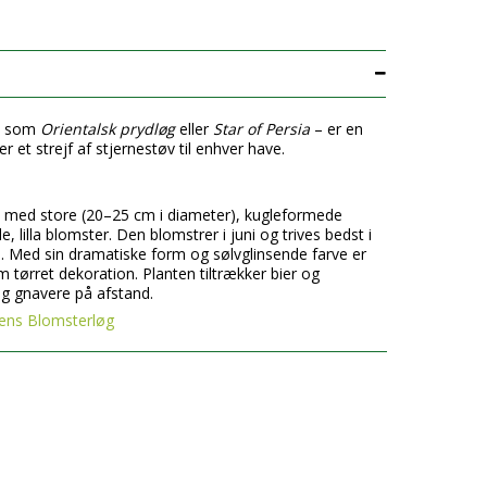
t som
Orientalsk prydløg
eller
Star of Persia
– er en
r et strejf af stjernestøv til enhver have.
nte med store (20–25 cm i diameter), kugleformede
 lilla blomster. Den blomstrer i juni og trives bedst i
. Med sin dramatiske form og sølvglinsende farve er
tørret dekoration. Planten tiltrækker bier og
g gnavere på afstand.
kens Blomsterløg