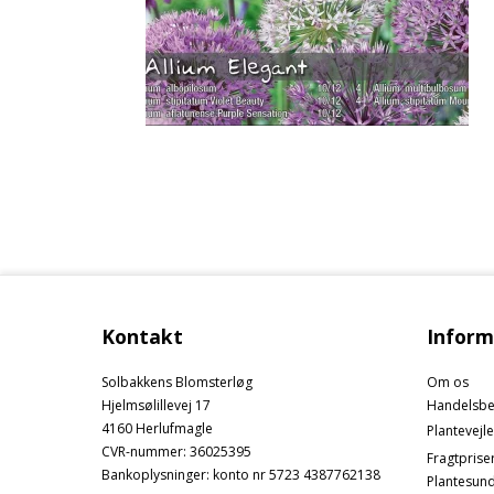
Kontakt
Inform
Solbakkens Blomsterløg
Om os
Hjelmsølillevej 17
Handelsbe
4160 Herlufmagle
Plantevejl
CVR-nummer
:
36025395
Fragtprise
Bankoplysninger
:
konto nr 5723 4387762138
Plantesun