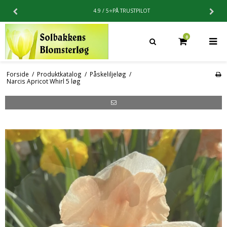
4.9 / 5⭐️PÅ TRUSTPILOT
0
Forside
/
Produktkatalog
/
Påskeliljeløg
/
Narcis Apricot Whirl 5 løg