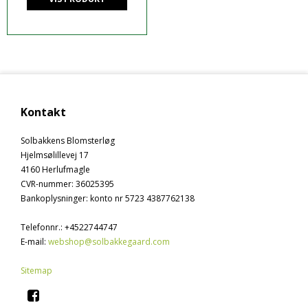
Kontakt
Solbakkens Blomsterløg
Hjelmsølillevej 17
4160 Herlufmagle
CVR-nummer
:
36025395
Bankoplysninger
:
konto nr 5723 4387762138
Telefonnr.
:
+4522744747
E-mail
:
webshop@solbakkegaard.com
Sitemap