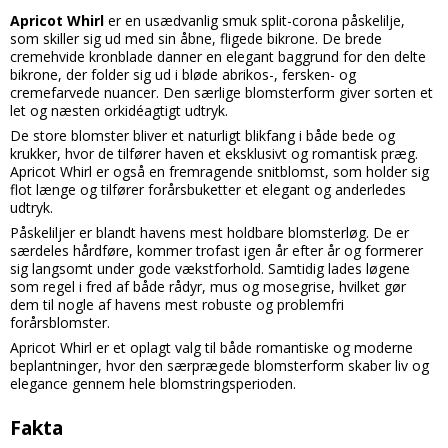
Apricot Whirl
er en usædvanlig smuk split-corona påskelilje,
som skiller sig ud med sin åbne, fligede bikrone. De brede
cremehvide kronblade danner en elegant baggrund for den delte
bikrone, der folder sig ud i bløde abrikos-, fersken- og
cremefarvede nuancer. Den særlige blomsterform giver sorten et
let og næsten orkidéagtigt udtryk.
De store blomster bliver et naturligt blikfang i både bede og
krukker, hvor de tilfører haven et eksklusivt og romantisk præg.
Apricot Whirl er også en fremragende snitblomst, som holder sig
flot længe og tilfører forårsbuketter et elegant og anderledes
udtryk.
Påskeliljer er blandt havens mest holdbare blomsterløg. De er
særdeles hårdføre, kommer trofast igen år efter år og formerer
sig langsomt under gode vækstforhold. Samtidig lades løgene
som regel i fred af både rådyr, mus og mosegrise, hvilket gør
dem til nogle af havens mest robuste og problemfri
forårsblomster.
Apricot Whirl er et oplagt valg til både romantiske og moderne
beplantninger, hvor den særprægede blomsterform skaber liv og
elegance gennem hele blomstringsperioden.
Fakta