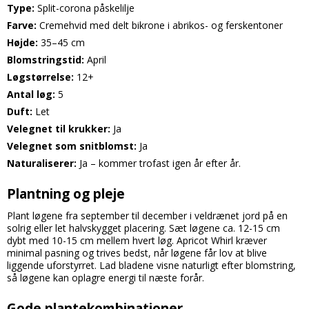
Type:
Split-corona påskelilje
Farve:
Cremehvid med delt bikrone i abrikos- og ferskentoner
Højde:
35–45 cm
Blomstringstid:
April
Løgstørrelse:
12+
Antal løg:
5
Duft:
Let
Velegnet til krukker:
Ja
Velegnet som snitblomst:
Ja
Naturaliserer:
Ja – kommer trofast igen år efter år.
Plantning og pleje
Plant løgene fra september til december i veldrænet jord på en
solrig eller let halvskygget placering. Sæt løgene ca. 12-15 cm
dybt med 10-15 cm mellem hvert løg. Apricot Whirl kræver
minimal pasning og trives bedst, når løgene får lov at blive
liggende uforstyrret. Lad bladene visne naturligt efter blomstring,
så løgene kan oplagre energi til næste forår.
Gode plantekombinationer