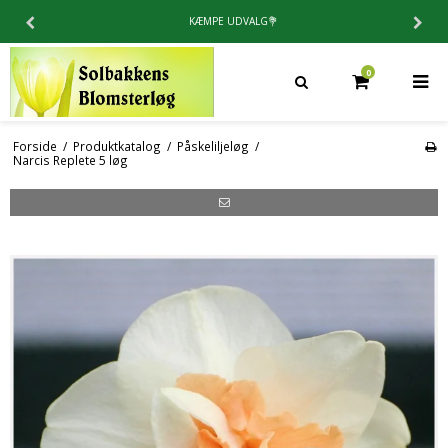
KÆMPE UDVALG💐
0
Forside
/
Produktkatalog
/
Påskeliljeløg
/
Narcis Replete 5 løg