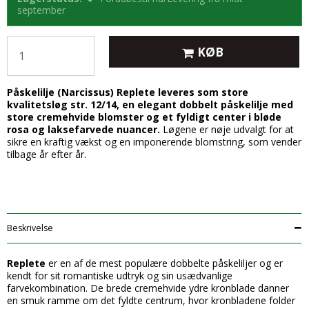
september
KØB
Påskelilje (Narcissus) Replete leveres som store
kvalitetsløg str. 12/14, en elegant dobbelt påskelilje med
store cremehvide blomster og et fyldigt center i bløde
rosa og laksefarvede nuancer.
Løgene er nøje udvalgt for at
sikre en kraftig vækst og en imponerende blomstring, som vender
tilbage år efter år.
Beskrivelse
Replete
er en af de mest populære dobbelte påskeliljer og er
kendt for sit romantiske udtryk og sin usædvanlige
farvekombination. De brede cremehvide ydre kronblade danner
en smuk ramme om det fyldte centrum, hvor kronbladene folder