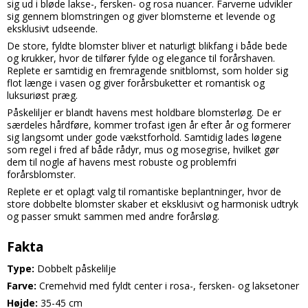
sig ud i bløde lakse-, fersken- og rosa nuancer. Farverne udvikler
sig gennem blomstringen og giver blomsterne et levende og
eksklusivt udseende.
De store, fyldte blomster bliver et naturligt blikfang i både bede
og krukker, hvor de tilfører fylde og elegance til forårshaven.
Replete er samtidig en fremragende snitblomst, som holder sig
flot længe i vasen og giver forårsbuketter et romantisk og
luksuriøst præg.
Påskeliljer er blandt havens mest holdbare blomsterløg. De er
særdeles hårdføre, kommer trofast igen år efter år og formerer
sig langsomt under gode vækstforhold. Samtidig lades løgene
som regel i fred af både rådyr, mus og mosegrise, hvilket gør
dem til nogle af havens mest robuste og problemfri
forårsblomster.
Replete er et oplagt valg til romantiske beplantninger, hvor de
store dobbelte blomster skaber et eksklusivt og harmonisk udtryk
og passer smukt sammen med andre forårsløg.
Fakta
Type:
Dobbelt påskelilje
Farve:
Cremehvid med fyldt center i rosa-, fersken- og laksetoner
Højde:
35-45 cm