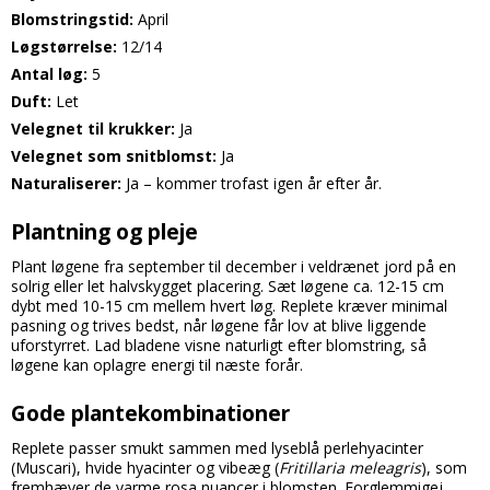
Blomstringstid:
April
Løgstørrelse:
12/14
Antal løg:
5
Duft:
Let
Velegnet til krukker:
Ja
Velegnet som snitblomst:
Ja
Naturaliserer:
Ja – kommer trofast igen år efter år.
Plantning og pleje
Plant løgene fra september til december i veldrænet jord på en
solrig eller let halvskygget placering. Sæt løgene ca. 12-15 cm
dybt med 10-15 cm mellem hvert løg. Replete kræver minimal
pasning og trives bedst, når løgene får lov at blive liggende
uforstyrret. Lad bladene visne naturligt efter blomstring, så
løgene kan oplagre energi til næste forår.
Gode plantekombinationer
Replete passer smukt sammen med lyseblå perlehyacinter
(Muscari), hvide hyacinter og vibeæg (
Fritillaria meleagris
), som
fremhæver de varme rosa nuancer i blomsten. Forglemmigej